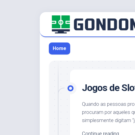
Skip
to
content
Home
Jogos de Slo
Quando as pessoas proc
procuram por aqueles q
simplesmente digitam “j
Continue reading...